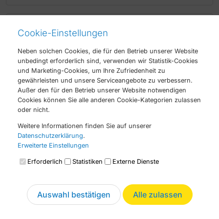
Neu
Projektleiter Gebäudeautomation
Cookie-Einstellungen
(m/w/d)
Neben solchen Cookies, die für den Betrieb unserer Website
unbedingt erforderlich sind, verwenden wir Statistik-Cookies
Projektmanagement
und Marketing-Cookies, um Ihre Zufriedenheit zu
gewährleisten und unsere Serviceangebote zu verbessern.
Vollzeit
Außer den für den Betrieb unserer Website notwendigen
Sauter-Cumulus GmbH
Cookies können Sie alle anderen Cookie-Kategorien zulassen
oder nicht.
Saarlouis
Weitere Informationen finden Sie auf unserer
Datenschutzerklärung
.
Erweiterte Einstellungen
Projektleiter Gebäudeautomation
Erforderlich
Statistiken
Externe Dienste
(m/w/d)
Projektmanagement
Auswahl bestätigen
Alle zulassen
Vollzeit