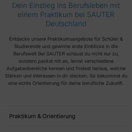
Dein Einstieg ins Berufsleben mit
einem Praktikum bei SAUTER
Deutschland
Entdecke unsere Praktikumsangebote für Schüler &
Studierende und gewinne erste Einblicke in die
Berufswelt Bei SAUTER schaust du nicht nur zu,
sondern packst mit an, lernst verschiedene
Aufgabenbereiche kennen und findest heraus, welche
Stärken und Interessen in dir stecken. So bekommst du
eine echte Orientierung für deine berufliche Zukunft.
Praktikum & Orientierung
Entdecke vielfältige Praktikumsmöglichkeiten, abgestimmt auf deine Interessen und deinen Ausbildungsweg:
Pflichtpraktikum (im Rahmen von Schule/Studium)