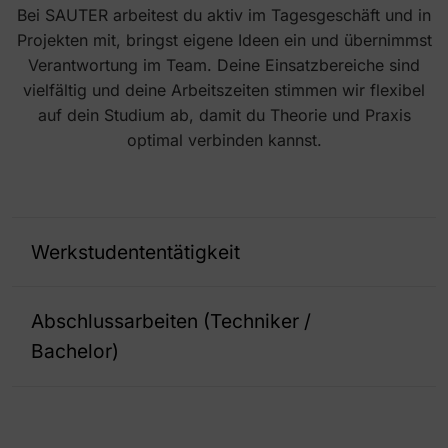
Bei SAUTER arbeitest du aktiv im Tagesgeschäft und in
Projekten mit, bringst eigene Ideen ein und übernimmst
Verantwortung im Team. Deine Einsatzbereiche sind
vielfältig und deine Arbeitszeiten stimmen wir flexibel
auf dein Studium ab, damit du Theorie und Praxis
optimal verbinden kannst.
Werkstudententätigkeit
Werkstudententätigkeit im technischen (Gebäudeautomation) oder kaufmännischen Bereich
Unterstützung bei Planung, Organisation oder Abwicklung
Studium im Bereich Elektrotechnik, Gebäude- oder Versorgungstechnik, Automatisierungstechnik, Wirtschaft oder vergleichbar
Interesse an Gebäudeautomation bzw. kaufmännischen Abläufen
Abschlussarbeiten (Techniker /
Bachelor)
Bachelorarbeit im technischen Umfeld der Gebäudeautomation
Abschlussarbeit im kaufmännischen Bereich (nur in der Zentrale Freiburg)
Studium / Weiterbildung im Bereich Elektrotechnik, Gebäude- oder Versorgungstechnik, Automatisierungstechnik, Wirtschaft oder vergleichbar
Interesse an Gebäudeautomation bzw. kaufmännischen Abläufen