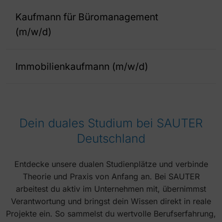
Kaufmann für Büromanagement
(m/w/d)
Erwerb kaufmännischer Grundlagen und Einblick in alle relevanten Prozesse
Mitarbeit bei der kaufmännischen Abwicklung von Projekten
Unterstützung bei Auftragserfassung, Materialverwaltung und Korrespondenz
Übernahme von Assistenztätigkeiten und Rechnungsstellung
Immobilienkaufmann (m/w/d)
Erlernen der Überwachung von Instandhaltungsmaßnahmen
Vermittlung von Kenntnissen zur Koordination von Dienstleistungsverträgen
Mitwirkung bei der Erstellung von Heiz- und Betriebskostenabrechnungen
Unterstützung in der Objektbuchhaltung, bei der Rechnungsbearbeitung sowie im Forderungsmanagement
Einblicke in Budgetierung, Reporting und Zahlungsprozesse
Dein duales Studium bei SAUTER
Deutschland
Entdecke unsere dualen Studienplätze und verbinde
Theorie und Praxis von Anfang an. Bei SAUTER
arbeitest du aktiv im Unternehmen mit, übernimmst
Verantwortung und bringst dein Wissen direkt in reale
Projekte ein. So sammelst du wertvolle Berufserfahrung,